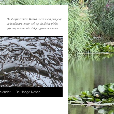
De Zwijndrechtse Waard is een klein plekje op
de landkaart, maar ook op dit kleine plekje
zijn nog vele mooie stukjes groen te vinden
alender
De Hooge Nesse