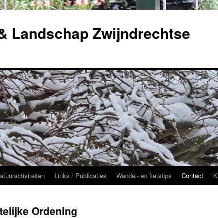
 & Landschap Zwijndrechtse
atuuractiviteiten
Links / Publicaties
Wandel- en fietstips
Contact
K
elijke Ordening